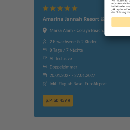
Amarina Jannah Resort & Aqua Par
Marsa Alam - Coraya Beach, Marsa Alam 
2 Erwachsene & 2 Kinder
8 Tage / 7 Nächte
All Inclusive
Doppelzimmer
20.01.2027 - 27.01.2027
inkl. Flug ab Basel EuroAirport
p.P. ab
459 €