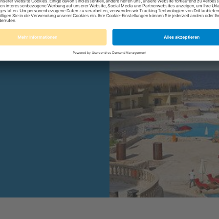
Familienurlaub
k
& Quseir, Ägypten