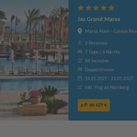
Jaz Grand Marsa
Marsa Alam - Coraya Bea
2 Personen
7 Tage / 6 Nächte
All Inclusive
Doppelzimmer
14.01.2027 - 21.01.2027
inkl. Flug ab Nürnberg
p.P. ab
629 €