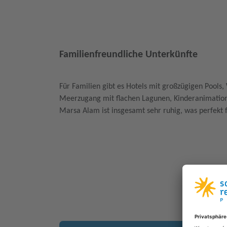
Familienfreundliche Unterkünfte
Für Familien gibt es Hotels mit großzügigen Pools
Meerzugang mit flachen Lagunen, Kinderanimation 
Marsa Alam ist insgesamt sehr ruhig, was perfekt f