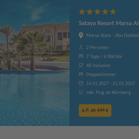
Sataya Resort Marsa A
Marsa Alam - Abu Dabbab
2 Personen
7 Tage / 6 Nächte
All Inclusive
Doppelzimmer
14.01.2027 - 21.01.2027
inkl. Flug ab Nürnberg
p.P. ab
644 €