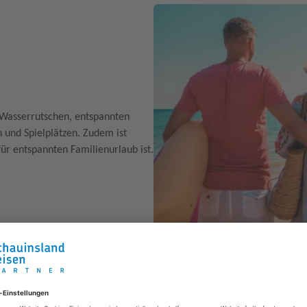
, Wasserrutschen, entspannten
und Spielplätzen. Zudem ist
ür entspannten Familienurlaub ist.